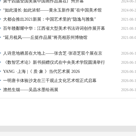
第十四届全国美展中国画作品展在广州开幕
2024-06-
“如此漫长·如此浓郁——黄永玉新作展”在中国美术馆
2024-06-
20:13:
大都会推出2021新展：中国艺术里的“隐逸与雅集”
2021-08-
20:10:
百年赣鄱耀中华：江西省大型美术书法诗词创作展开幕
2021-08-
09:02:
“延月梳风——丘挺作品展”将亮相苏州博物馆
2021-08-
17:15:
18:11:
人诗意地栖居在大地上——张含芝·张语芝双个展在京
2026-06-
开
《数智艺术论》新书捐赠仪式在中央美术学院圆满举行
2026-06-
12:32:
YANG ·上海 |《 质·象 》当代艺术展 2026
2026-06-
22:50:
一明唐卡体验沙龙在三千观止文化艺术馆正式启幕
2026-06-
13:05:
澹然生烟——吴晶水墨绘画展
2026-06-
19:06:
15:40: