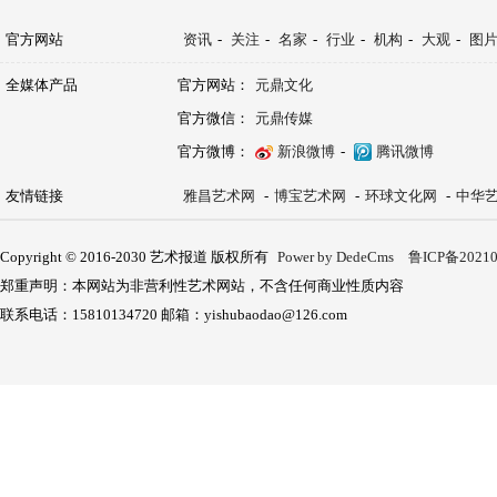
官方网站
资讯
-
关注
-
名家
-
行业
-
机构
-
大观
-
图
全媒体产品
官方网站：
元鼎文化
官方微信：
元鼎传媒
官方微博：
新浪微博
-
腾讯微博
友情链接
雅昌艺术网
-
博宝艺术网
-
环球文化网
-
中华
Copyright © 2016-2030 艺术报道 版权所有
Power by DedeCms
鲁ICP备20210
郑重声明：本网站为非营利性艺术网站，不含任何商业性质内容
联系电话：15810134720 邮箱：yishubaodao@126.com