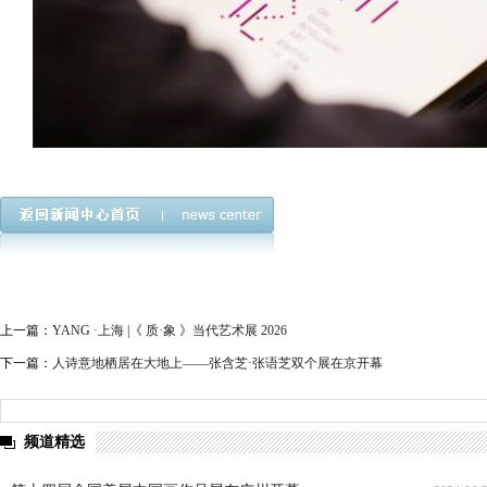
上一篇：
YANG ·上海 |《 质·象 》当代艺术展 2026
下一篇：
人诗意地栖居在大地上——张含芝·张语芝双个展在京开幕
频道精选