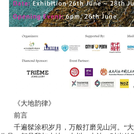
《大地韵律》
前言
千遍髹涂积岁月，万般打磨见山河。“大