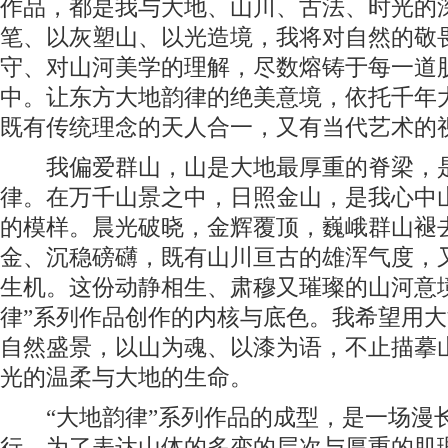
作品，都是我与大地、山川、古法、时光的
笔、以灰塑山、以光造境，我将对自然的敬
守、对山河美学的理解，尽数熔铸于每一道
中。让东方大地韵律的绝美意境，依托千年
既有传统理念的天人合一，又有当代艺术的
我偏爱群山，山是大地最厚重的脊梁，是
律。在万千山景之中，日照金山，是我心中
的模样。晨光破晓，金辉覆顶，巍峨群山褪
金、沉稳磅礴，既有山川亘古的雄浑气度，
生机。这份动静相生、肃穆又璀璨的山河意
律”系列作品创作的内核与底色。我希望用
自然盛景，以山为魂、以漆为语，不止描摹
光的温柔与大地的生命。
“大地韵律”系列作品的成型，是一场漫
行。为了表达山体的多变的层次与厚重的肌