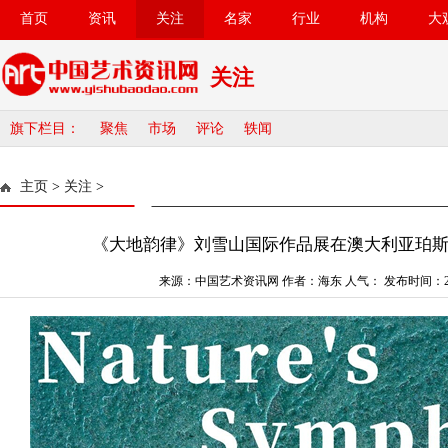
首页
资讯
关注
名家
行业
机构
大
关注
旗下栏目：
聚焦
市场
评论
轶闻
主页
>
关注
>
《大地韵律》刘雪山国际作品展在澳大利亚珀
来源：中国艺术资讯网 作者：海东 人气：
发布时间：202