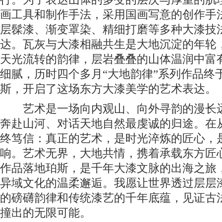
画工具和制作手法，采用国画写意的创作手
层髹漆、渐变罩染、精细打磨等多种大漆技
达。瓦灰与大漆相融共生是大地沉淀的年轮
天光流转的韵律，层岩叠叠的山体温润中富
细腻，历时四个多月“大地韵律”系列作品终
斯，开启了这场东方大漆美学的艺术表达。
艺术是一场向内观山、向外寻韵的漫长远
奔赴山河、对话天地自然最虔诚的归途。在
终笃信：真正的艺术，是时光淬炼的匠心，
响。艺术无界，大地共情，携着承载东方匠
作品落地珀斯，是千年大漆文脉的出海之旅
异域文化的温柔邂逅。我愿让世界透过层层
的磅礴韵律和传统漆艺的千年底蕴，见证古
撞出的无限可能。