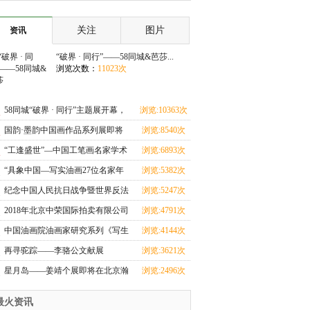
中国人民抗日
作品展在广州
关注
图片
资讯
“破界 · 同行”——58同城&芭莎...
浏览次数：
11023次
58同城“破界 · 同行”主题展开幕，
浏览:10363次
于平凡处遇
国韵·墨韵中国画作品系列展即将
浏览:8540次
开幕
“工逢盛世”—中国工笔画名家学术
浏览:6893次
邀请展
“具象中国—写实油画27位名家年
浏览:5382次
展”在天津美术
纪念中国人民抗日战争暨世界反法
浏览:5247次
西斯战争胜利80
2018年北京中荣国际拍卖有限公司
浏览:4791次
第十五届春季大
中国油画院油画家研究系列《写生
浏览:4144次
见性》—杨飞云
再寻驼踪——李骆公文献展
浏览:3621次
星月岛——姜靖个展即将在北京瀚
浏览:2496次
艺术空间举行
最火资讯