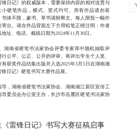
锋日记》的权威版本，需要保持内容的相对连贯与
·
大小硬笔作品，横式、竖式均可。所有作品请勿装
。书体不限，篆书、草书请附释文。每人限投一幅作
性寄出。请在作品背面左下方用铅笔正楷注明：作者
址、电话。截稿日期为2024年11月30日。
湖南省硬笔书法家协会评委专家库中随机抽取评
进行公平、公正、公开的评审。将评出学生个人奖、
有获奖作品结集出版并入选2025年3月5日在湖南湘
雷锋日记》硬笔书写大赛作品展。
导，湖南省硬笔书法家协会、湖南湘江新区宣传工
指导委员会办公室主办，长沙市岳麓区硬笔书法家协
生《雷锋日记》书写大赛征稿启事