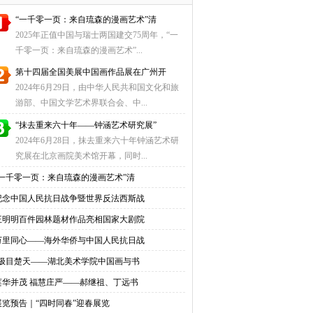
“一千零一页：来自琉森的漫画艺术”清
2025年正值中国与瑞士两国建交75周年，“一
千零一页：来自琉森的漫画艺术”...
第十四届全国美展中国画作品展在广州开
2024年6月29日，由中华人民共和国文化和旅
游部、中国文学艺术界联合会、中...
“抹去重来六十年——钟涵艺术研究展”
2024年6月28日，抹去重来六十年钟涵艺术研
究展在北京画院美术馆开幕，同时...
“一千零一页：来自琉森的漫画艺术”清
纪念中国人民抗日战争暨世界反法西斯战
王明明百件园林题材作品亮相国家大剧院
万里同心——海外华侨与中国人民抗日战
“极目楚天——湖北美术学院中国画与书
莲华并茂 福慧庄严——郝继祖、丁远书
展览预告｜“四时同春”迎春展览