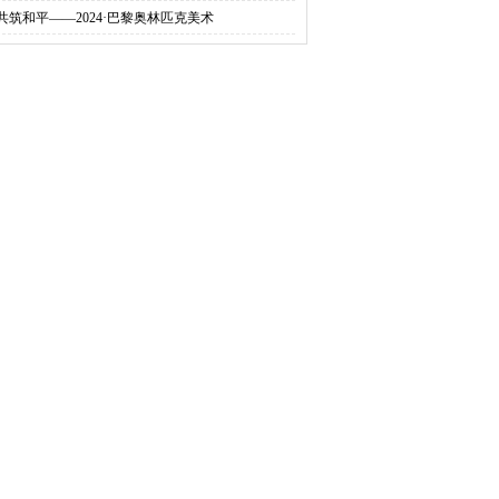
“共筑和平——2024·巴黎奥林匹克美术