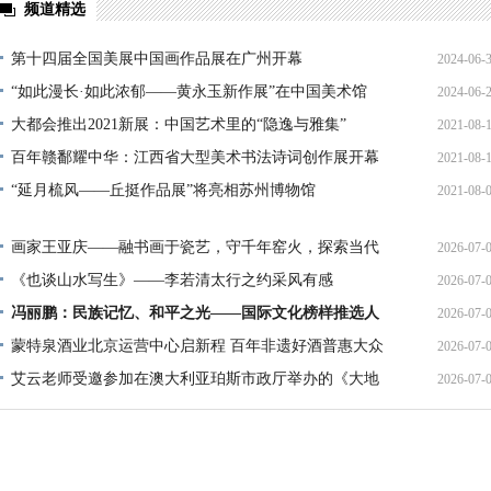
频道精选
第十四届全国美展中国画作品展在广州开幕
2024-06-
“如此漫长·如此浓郁——黄永玉新作展”在中国美术馆
2024-06-
20:13:
大都会推出2021新展：中国艺术里的“隐逸与雅集”
2021-08-
20:10:
百年赣鄱耀中华：江西省大型美术书法诗词创作展开幕
2021-08-
09:02:
“延月梳风——丘挺作品展”将亮相苏州博物馆
2021-08-
17:15:
18:11:
画家王亚庆——融书画于瓷艺，守千年窑火，探索当代
2026-07-
瓷
《也谈山水写生》——李若清太行之约采风有感
2026-07-
16:07:
冯丽鹏：民族记忆、和平之光——国际文化榜样推选人
2026-07-
14:39:
物
蒙特泉酒业北京运营中心启新程 百年非遗好酒普惠大众
2026-07-
14:20:
艾云老师受邀参加在澳大利亚珀斯市政厅举办的《大地
2026-07-
11:19:
韵
10:23: