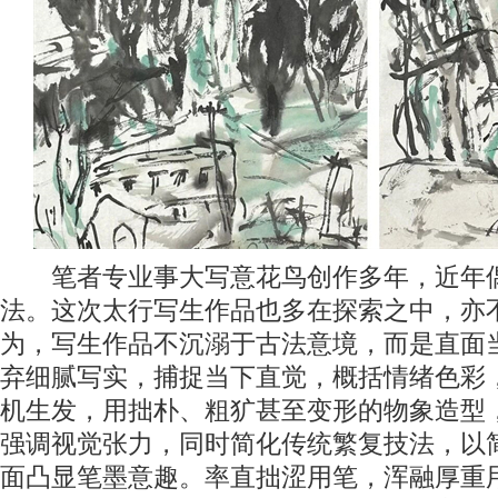
笔者专业事大写意花鸟创作多年，近年偶
法。这次太行写生作品也多在探索之中，亦
为，写生作品不沉溺于古法意境，而是直面
弃细腻写实，捕捉当下直觉，概括情绪色彩
机生发，用拙朴、粗犷甚至变形的物象造型
强调视觉张力，同时简化传统繁复技法，以
面凸显笔墨意趣。率直拙涩用笔，浑融厚重