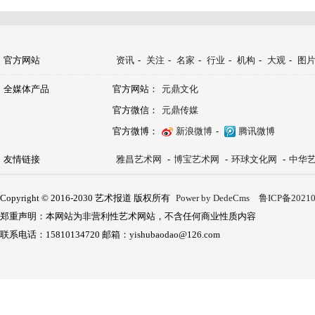
官方网站
资讯
-
关注
-
名家
-
行业
-
机构
-
大观
-
图
全媒体产品
官方网站：
元鼎文化
官方微信：
元鼎传媒
官方微博：
新浪微博
-
腾讯微博
友情链接
雅昌艺术网
-
博宝艺术网
-
环球文化网
-
中华
Copyright © 2016-2030 艺术报道 版权所有
Power by DedeCms
鲁ICP备20210
郑重声明：本网站为非营利性艺术网站，不含任何商业性质内容
联系电话：15810134720 邮箱：yishubaodao@126.com