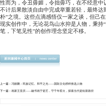
性而为，令丑毋媚，令拙毋巧，在不经意中
不计后果散淡自由中完成举重若轻，最终达
朴”之境。这些点滴感悟仅一家之谈，但己
现实创作中，无论花鸟山水抑是人物，秉持
笔，下笔见性”的创作理念坚定不移。
上一篇：
冯丽鹏：民族记忆、和平之光——国际文化榜样推选人物
下一篇：
画家王亚庆——融书画于瓷艺，守千年窑火，探索当代瓷绘新路径