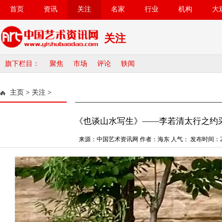
首页
资讯
关注
名家
行业
机构
大
关注
旗下栏目：
聚焦
市场
评论
轶闻
主页
>
关注
>
《也谈山水写生》——李若清太行之约
来源：中国艺术资讯网 作者：海东 人气：
发布时间：202