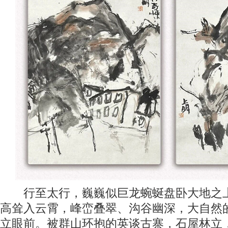
行至太行，巍巍似巨龙蜿蜒盘卧大地之上
高耸入云霄，峰峦叠翠、沟谷幽深，大自然
立眼前。被群山环抱的英谈古寨，石屋林立