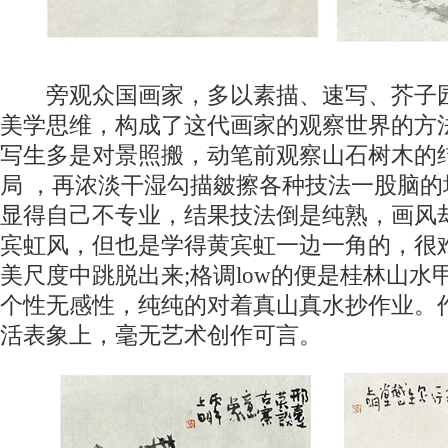
旁观众国画家，多以素描、速写、芥子园
美学思维，构成了这代画家的观察世界的方
写生多是对景照搬，动笔前观察山石树木的
局 ，再浓淡干湿勾描皴擦各种技法一股脑
显得自己不专业，结果技法倒是纯熟，画风
宾虹风，但也是学得黄宾虹一边一角的，很
美尺度中跳脱出来;格调low的便是桂林山水
个性无感性，纯纯的对着真山真水抄作业。
活表象上，毫无艺术创作可言。